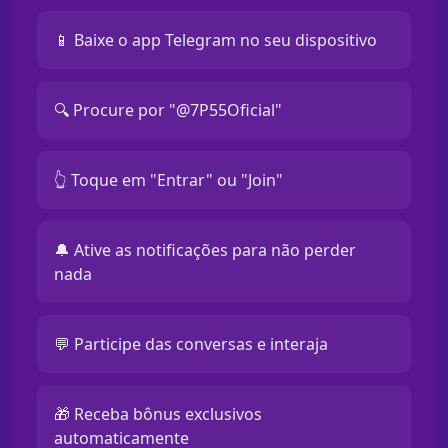
📱 Baixe o app Telegram no seu dispositivo
🔍 Procure por "@7P55Oficial"
👆 Toque em "Entrar" ou "Join"
🔔 Ative as notificações para não perder
nada
💬 Participe das conversas e interaja
🎁 Receba bônus exclusivos
automaticamente