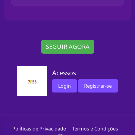
SEGUIR AGORA
Acessos
Login
Registrar-se
Políticas de Privacidade
Termos e Condições