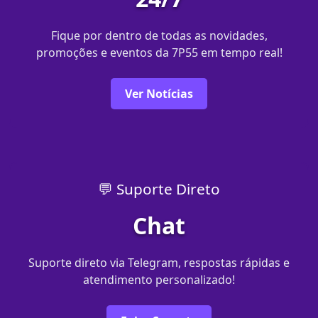
Fique por dentro de todas as novidades,
promoções e eventos da 7P55 em tempo real!
Ver Notícias
💬 Suporte Direto
Chat
Suporte direto via Telegram, respostas rápidas e
atendimento personalizado!