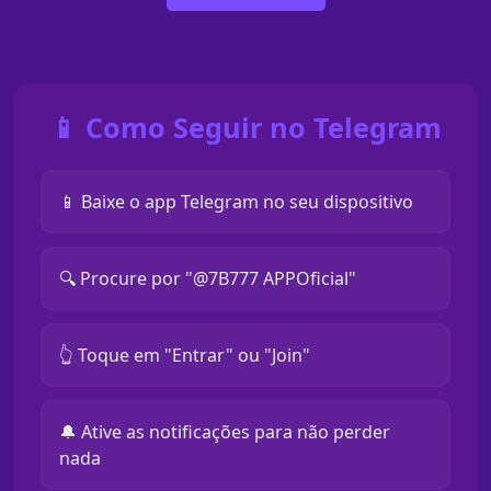
📱 Como Seguir no Telegram
📱 Baixe o app Telegram no seu dispositivo
🔍 Procure por "@7B777 APPOficial"
👆 Toque em "Entrar" ou "Join"
🔔 Ative as notificações para não perder
nada