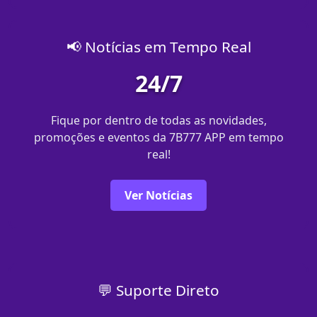
📢 Notícias em Tempo Real
24/7
Fique por dentro de todas as novidades,
promoções e eventos da 7B777 APP em tempo
real!
Ver Notícias
💬 Suporte Direto