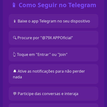
📱 Como Seguir no Telegram
📱 Baixe o app Telegram no seu dispositivo
🔍 Procure por "@79X APPOficial"
👆 Toque em "Entrar" ou "Join"
🔔 Ative as notificações para não perder
nada
💬 Participe das conversas e interaja