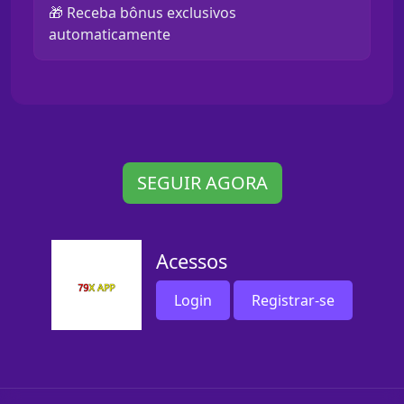
🎁 Receba bônus exclusivos
automaticamente
SEGUIR AGORA
Acessos
Login
Registrar-se