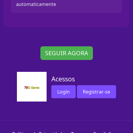
automaticamente
SEGUIR AGORA
Acessos
Login
Registrar-se