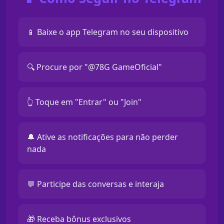
📱 Baixe o app Telegram no seu dispositivo
🔍 Procure por "@78G GameOficial"
👆 Toque em "Entrar" ou "Join"
🔔 Ative as notificações para não perder
nada
💬 Participe das conversas e interaja
🎁 Receba bônus exclusivos