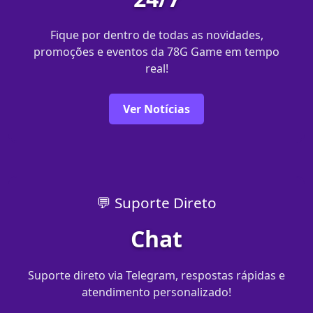
Fique por dentro de todas as novidades,
promoções e eventos da 78G Game em tempo
real!
Ver Notícias
💬 Suporte Direto
Chat
Suporte direto via Telegram, respostas rápidas e
atendimento personalizado!