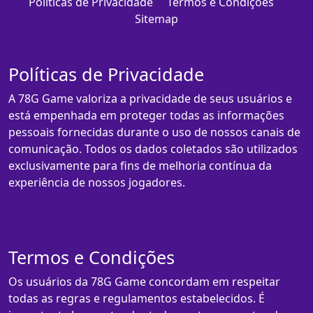
Políticas de Privacidade
Termos e Condições
Sitemap
Políticas de Privacidade
A 78G Game valoriza a privacidade de seus usuários e
está empenhada em proteger todas as informações
pessoais fornecidas durante o uso de nossos canais de
comunicação. Todos os dados coletados são utilizados
exclusivamente para fins de melhoria contínua da
experiência de nossos jogadores.
Termos e Condições
Os usuários da 78G Game concordam em respeitar
todas as regras e regulamentos estabelecidos. É