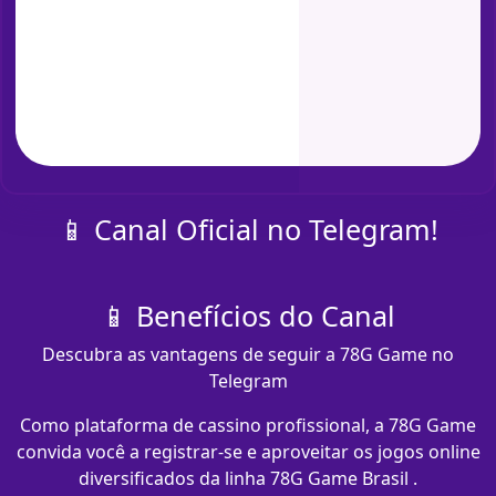
📱 Canal Oficial no Telegram!
📱 Benefícios do Canal
Descubra as vantagens de seguir a 78G Game no
Telegram
Como plataforma de cassino profissional, a 78G Game
convida você a registrar-se e aproveitar os jogos online
diversificados da linha 78G Game Brasil .