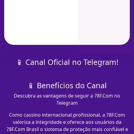
📱 Canal Oficial no Telegram!
📱 Benefícios do Canal
Descubra as vantagens de seguir a 78F.Com no
Telegram
Como cassino internacional profissional, a 78F.Com
valoriza a integridade e oferece aos usuários da
78F.Com Brasil o sistema de proteção mais confiável e