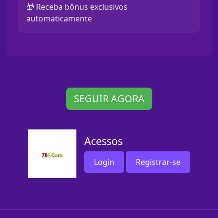
🎁 Receba bônus exclusivos
automaticamente
SEGUIR AGORA
Acessos
Login
Registrar-se