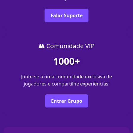
Falar Suporte
👥 Comunidade VIP
1000+
Junte-se a uma comunidade exclusiva de
jogadores e compartilhe experiências!
Entrar Grupo