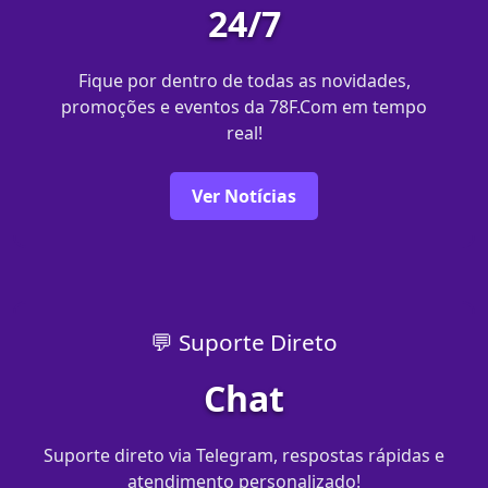
24/7
Fique por dentro de todas as novidades,
promoções e eventos da 78F.Com em tempo
real!
Ver Notícias
💬 Suporte Direto
Chat
Suporte direto via Telegram, respostas rápidas e
atendimento personalizado!