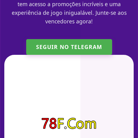
tem acesso a promoções incríveis e uma
experiência de jogo inigualável. Junte-se aos
vencedores agora!
SEGUIR NO TELEGRAM