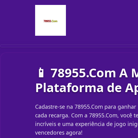
📱 78955.Com A 
Plataforma de A
Cadastre-se na 78955.Com para ganhar
cada recarga. Com a 78955.Com, você 
incríveis e uma experiência de jogo inig
vencedores agora!