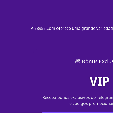
A 78955.Com oferece uma grande variedade
🎁 Bônus Exclu
VIP
Receba bônus exclusivos do Telegra
e códigos promocionai