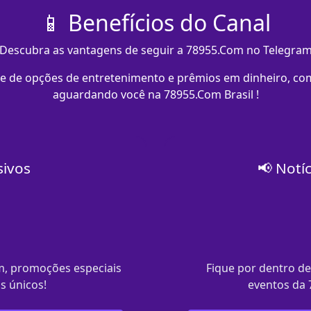
📱 Benefícios do Canal
Descubra as vantagens de seguir a 78955.Com no Telegra
 de opções de entretenimento e prêmios em dinheiro, co
aguardando você na 78955.Com Brasil !
sivos
📢 Notí
m, promoções especiais
Fique por dentro d
s únicos!
eventos da 