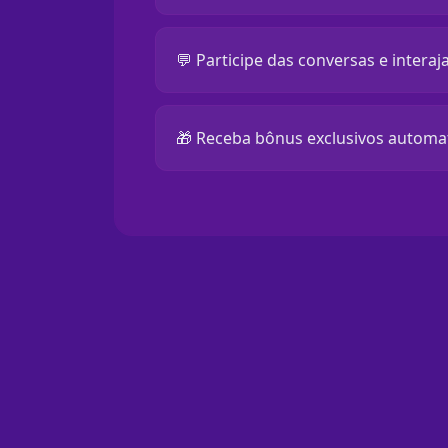
💬 Participe das conversas e interaj
🎁 Receba bônus exclusivos autom