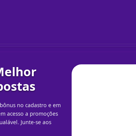
Melhor
postas
 bônus no cadastro e em
tem acesso a promoções
ualável. Junte-se aos