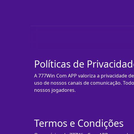
Políticas de Privacida
A 777Win Com APP valoriza a privacidade d
uso de nossos canais de comunicação. Todos
nossos jogadores.
Termos e Condições