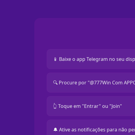
📱 Baixe o app Telegram no seu disp
🔍 Procure por "@777Win Com APPOf
👆 Toque em "Entrar" ou "Join"
🔔 Ative as notificações para não p