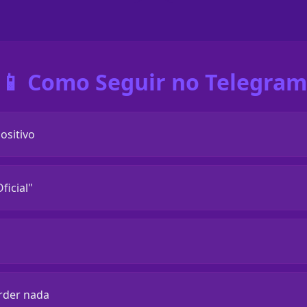
📱 Como Seguir no Telegram
ositivo
icial"
erder nada