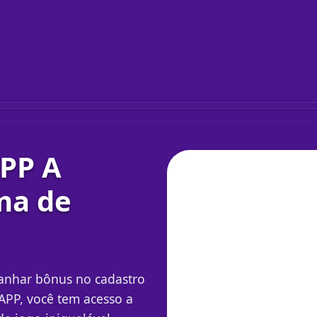
PP A
ma de
anhar bônus no cadastro
PP, você tem acesso a