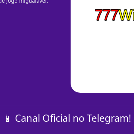
e jogo inigualável.
📱 Canal Oficial no Telegram!