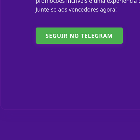
promoções incríveis e uma experiência d
Junte-se aos vencedores agora!
SEGUIR NO TELEGRAM