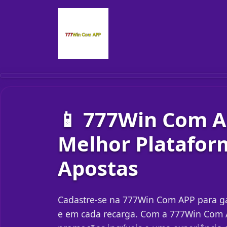
📱 777Win Com A
Melhor Platafor
Apostas
Cadastre-se na 777Win Com APP para g
e em cada recarga. Com a 777Win Com A