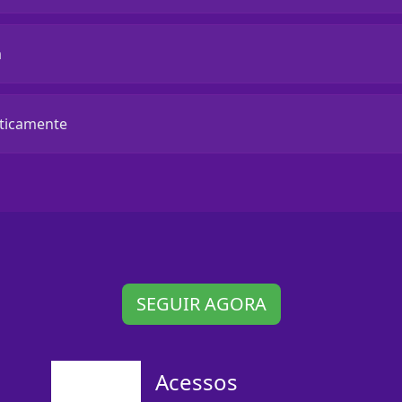
a
aticamente
SEGUIR AGORA
Acessos