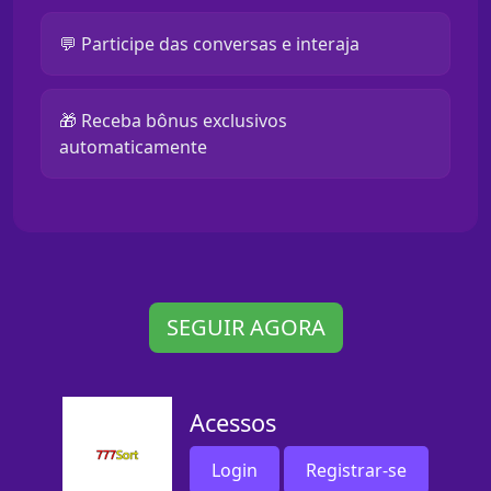
💬 Participe das conversas e interaja
🎁 Receba bônus exclusivos
automaticamente
SEGUIR AGORA
Acessos
Login
Registrar-se