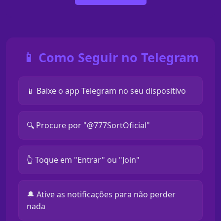
📱 Como Seguir no Telegram
📱 Baixe o app Telegram no seu dispositivo
🔍 Procure por "@777SortOficial"
👆 Toque em "Entrar" ou "Join"
🔔 Ative as notificações para não perder
nada