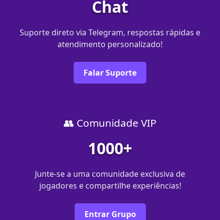
Chat
Suporte direto via Telegram, respostas rápidas e
atendimento personalizado!
Falar Suporte
👥 Comunidade VIP
1000+
Junte-se a uma comunidade exclusiva de
jogadores e compartilhe experiências!
Entrar Grupo