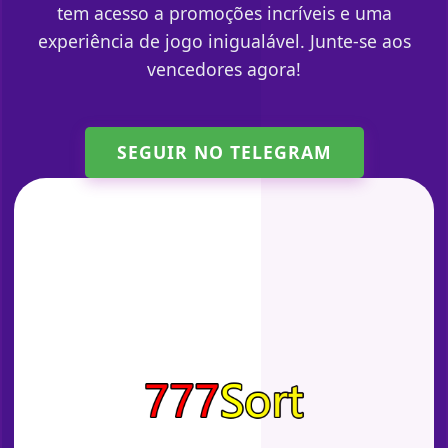
tem acesso a promoções incríveis e uma
experiência de jogo inigualável. Junte-se aos
vencedores agora!
SEGUIR NO TELEGRAM