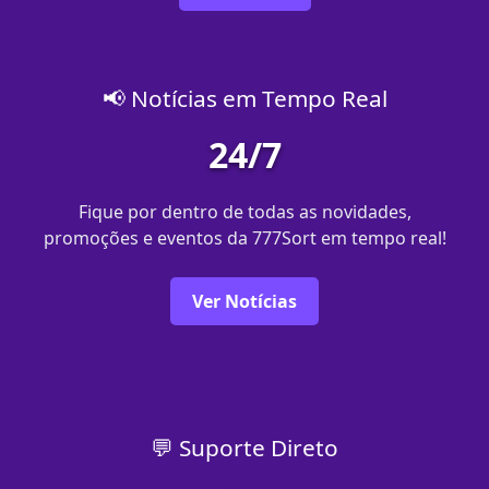
📢 Notícias em Tempo Real
24/7
Fique por dentro de todas as novidades,
promoções e eventos da 777Sort em tempo real!
Ver Notícias
💬 Suporte Direto