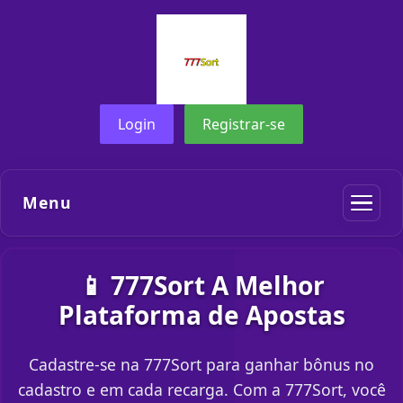
Login
Registrar-se
Menu
📱 777Sort A Melhor
Plataforma de Apostas
Cadastre-se na 777Sort para ganhar bônus no
cadastro e em cada recarga. Com a 777Sort, você