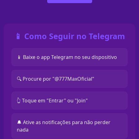
📱 Como Seguir no Telegram
📱 Baixe o app Telegram no seu dispositivo
🔍 Procure por "@777MaxOficial"
👆 Toque em "Entrar" ou "Join"
🔔 Ative as notificações para não perder
nada