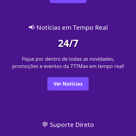
📢 Notícias em Tempo Real
24/7
Fique por dentro de todas as novidades,
promoções e eventos da 777Max em tempo real!
Ver Notícias
💬 Suporte Direto