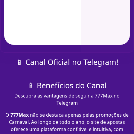
📱 Canal Oficial no Telegram!
📱 Benefícios do Canal
Descubra as vantagens de seguir a 777Max no
Telegram
O
777Max
não se destaca apenas pelas promoções de
Carnaval. Ao longo de todo o ano, o site de apostas
oferece uma plataforma confiável e intuitiva, com