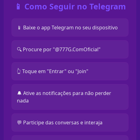
📱 Como Seguir no Telegram
📱 Baixe o app Telegram no seu dispositivo
🔍 Procure por "@777G.ComOficial"
👆 Toque em "Entrar" ou "Join"
🔔 Ative as notificações para não perder
nada
💬 Participe das conversas e interaja