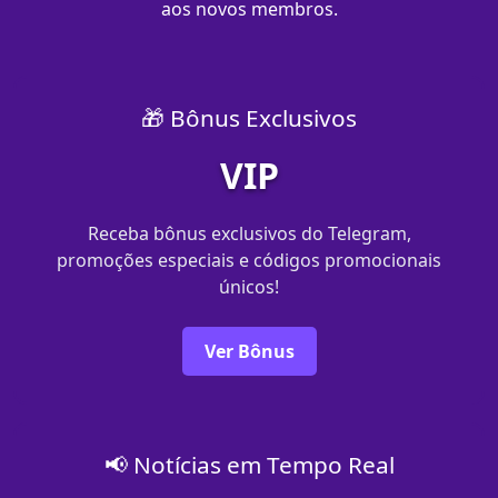
aos novos membros.
🎁 Bônus Exclusivos
VIP
Receba bônus exclusivos do Telegram,
promoções especiais e códigos promocionais
únicos!
Ver Bônus
📢 Notícias em Tempo Real