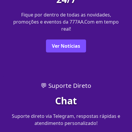
Fique por dentro de todas as novidades,
promoções e eventos da 777AA.Com em tempo
real!
Ver Notícias
💬 Suporte Direto
Chat
Suporte direto via Telegram, respostas rápidas e
atendimento personalizado!