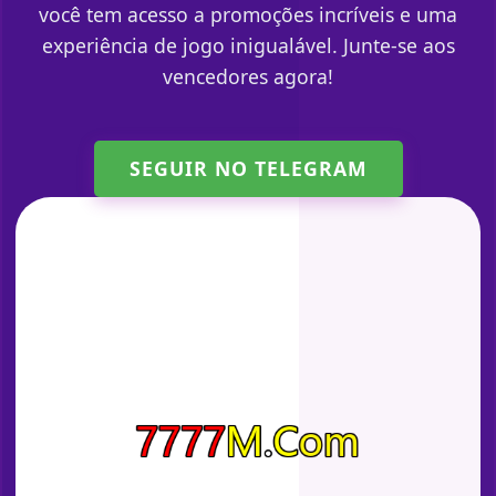
você tem acesso a promoções incríveis e uma
experiência de jogo inigualável. Junte-se aos
vencedores agora!
SEGUIR NO TELEGRAM