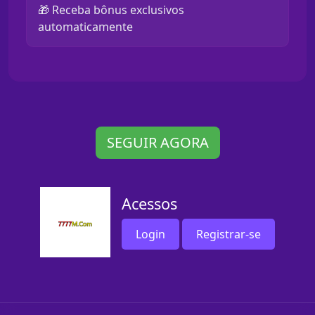
🎁 Receba bônus exclusivos
automaticamente
SEGUIR AGORA
Acessos
Login
Registrar-se