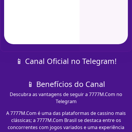
📱 Canal Oficial no Telegram!
📱 Benefícios do Canal
Descubra as vantagens de seguir a 7777M.Com no
Telegram
A 7777M.Com é uma das plataformas de cassino mais
clássicas; a 7777M.Com Brasil se destaca entre os
concorrentes com jogos variados e uma experiência