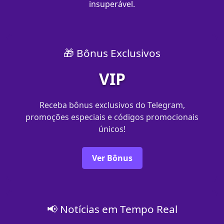
insuperável.
🎁 Bônus Exclusivos
VIP
Receba bônus exclusivos do Telegram,
promoções especiais e códigos promocionais
únicos!
Ver Bônus
📢 Notícias em Tempo Real