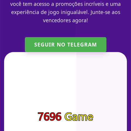
você tem acesso a promoções incríveis e uma
experiência de jogo inigualável. Junte-se aos
vencedores agora!
SEGUIR NO TELEGRAM