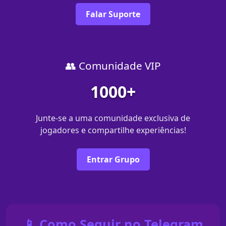
Falar Suporte
👥 Comunidade VIP
1000+
Junte-se a uma comunidade exclusiva de
jogadores e compartilhe experiências!
Entrar Grupo
📱 Como Seguir no Telegram