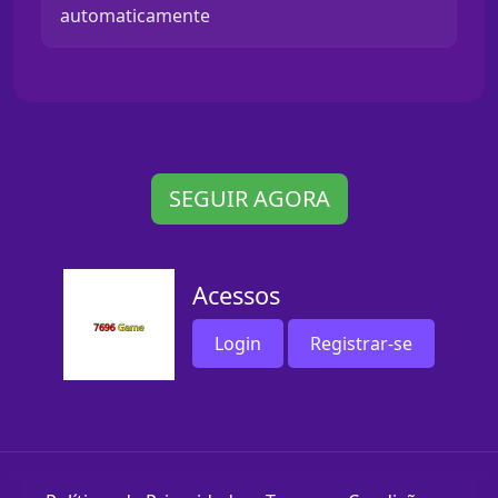
automaticamente
SEGUIR AGORA
Acessos
Login
Registrar-se