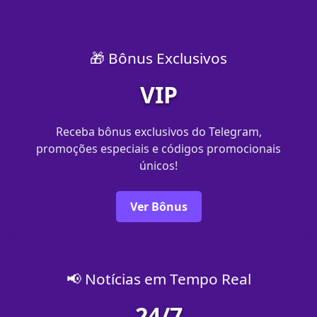
🎁 Bônus Exclusivos
VIP
Receba bônus exclusivos do Telegram,
promoções especiais e códigos promocionais
únicos!
Ver Bônus
📢 Notícias em Tempo Real
24/7