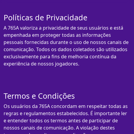
Políticas de Privacidade
A 765A valoriza a privacidade de seus usuários e está
empenhada em proteger todas as informações
pessoais fornecidas durante o uso de nossos canais de
comunicação. Todos os dados coletados são utilizados
exclusivamente para fins de melhoria contínua da
experiência de nossos jogadores.
Termos e Condições
Os usuários da 765A concordam em respeitar todas as
regras e regulamentos estabelecidos. É importante ler
e entender todos os termos antes de participar de
nossos canais de comunicação. A violação destes