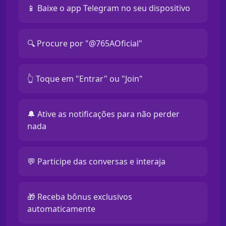
📱 Baixe o app Telegram no seu dispositivo
🔍 Procure por "@765AOficial"
👆 Toque em "Entrar" ou "Join"
🔔 Ative as notificações para não perder
nada
💬 Participe das conversas e interaja
🎁 Receba bônus exclusivos
automaticamente