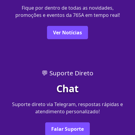
Fique por dentro de todas as novidades,
promoções e eventos da 765A em tempo real!
Ver Notícias
💬 Suporte Direto
Chat
Suporte direto via Telegram, respostas rápidas e
atendimento personalizado!
Falar Suporte