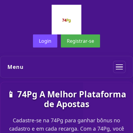
Login
Registrar-se
Menu
📱 74Pg A Melhor Plataforma
de Apostas
Cadastre-se na 74Pg para ganhar bônus no
cadastro e em cada recarga. Com a 74Pg, você