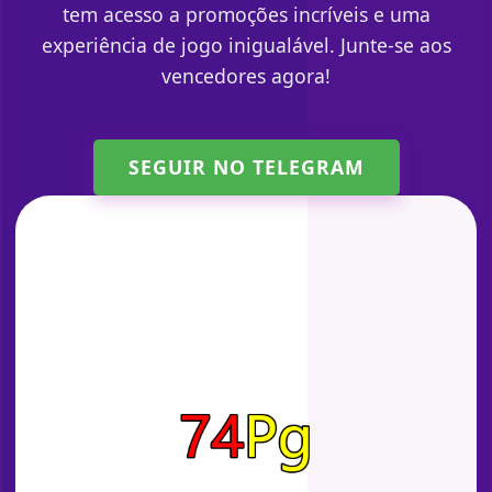
tem acesso a promoções incríveis e uma
experiência de jogo inigualável. Junte-se aos
vencedores agora!
SEGUIR NO TELEGRAM