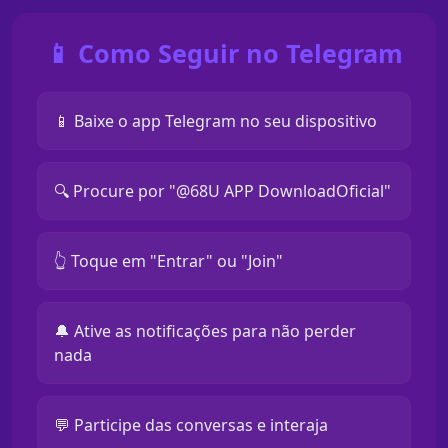
📱 Como Seguir no Telegram
📱 Baixe o app Telegram no seu dispositivo
🔍 Procure por "@68U APP DownloadOficial"
👆 Toque em "Entrar" ou "Join"
🔔 Ative as notificações para não perder
nada
💬 Participe das conversas e interaja