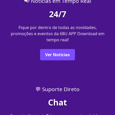
📢 Notícias em Tempo Real
24/7
Fique por dentro de todas as novidades,
promoções e eventos da 68U APP Download em
tempo real!
Ver Notícias
💬 Suporte Direto
Chat