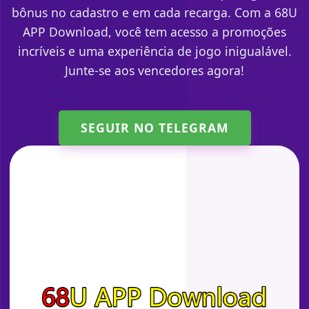
bônus no cadastro e em cada recarga. Com a 68U
APP Download, você tem acesso a promoções
incríveis e uma experiência de jogo inigualável.
Junte-se aos vencedores agora!
SEGUIR NO TELEGRAM