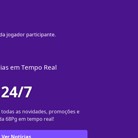
da jogador participante.
cias em Tempo Real
24/7
e todas as novidades, promoções e
da 68Pg em tempo real!
Ver Notícias