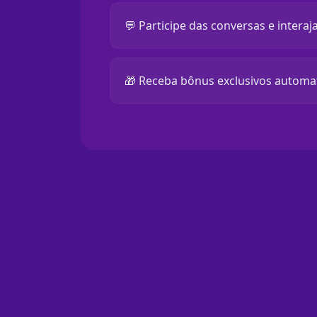
💬 Participe das conversas e interaj
🎁 Receba bônus exclusivos autom