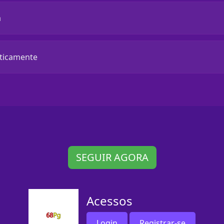
a
aticamente
SEGUIR AGORA
Acessos
Login
Registrar-se