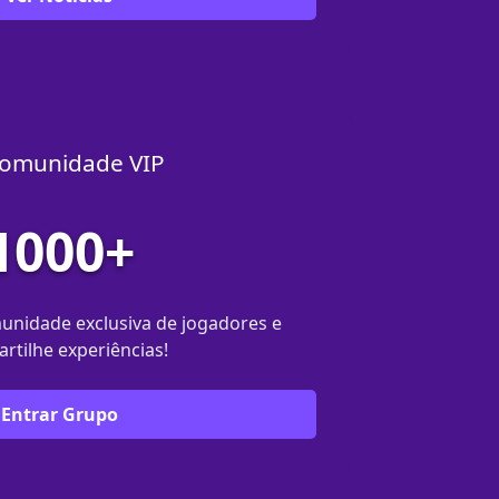
Comunidade VIP
1000+
unidade exclusiva de jogadores e
rtilhe experiências!
Entrar Grupo