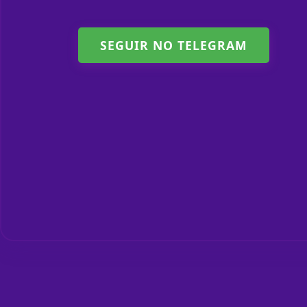
SEGUIR NO TELEGRAM