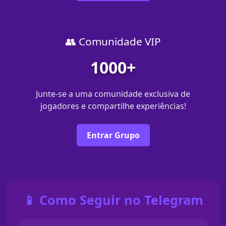
👥 Comunidade VIP
1000+
Junte-se a uma comunidade exclusiva de
jogadores e compartilhe experiências!
Entrar Grupo
📱 Como Seguir no Telegram