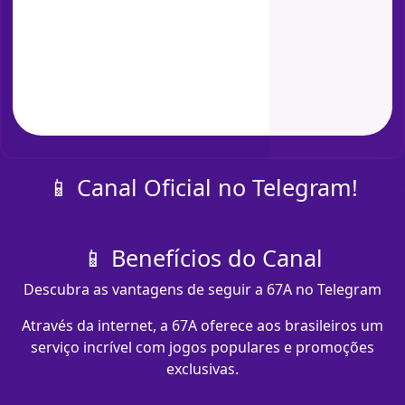
📱 Canal Oficial no Telegram!
📱 Benefícios do Canal
Descubra as vantagens de seguir a 67A no Telegram
Através da internet, a 67A oferece aos brasileiros um
serviço incrível com jogos populares e promoções
exclusivas.