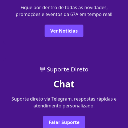
Fique por dentro de todas as novidades,
promoções e eventos da 67A em tempo real!
Ver Notícias
💬 Suporte Direto
Chat
Suporte direto via Telegram, respostas rápidas e
atendimento personalizado!
Falar Suporte