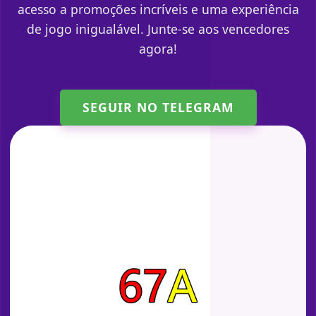
acesso a promoções incríveis e uma experiência
de jogo inigualável. Junte-se aos vencedores
agora!
SEGUIR NO TELEGRAM