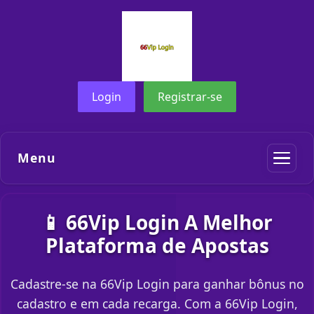
Login
Registrar-se
Menu
📱 66Vip Login A Melhor
Plataforma de Apostas
Cadastre-se na 66Vip Login para ganhar bônus no
cadastro e em cada recarga. Com a 66Vip Login,