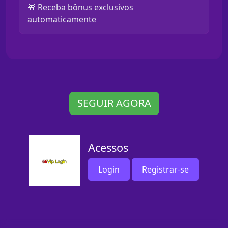
🎁 Receba bônus exclusivos
automaticamente
SEGUIR AGORA
Acessos
Login
Registrar-se