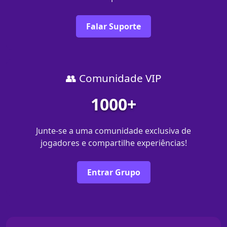
Falar Suporte
👥 Comunidade VIP
1000+
Junte-se a uma comunidade exclusiva de
jogadores e compartilhe experiências!
Entrar Grupo