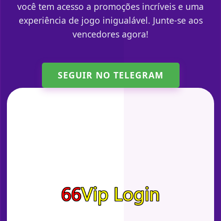
você tem acesso a promoções incríveis e uma
experiência de jogo inigualável. Junte-se aos
vencedores agora!
SEGUIR NO TELEGRAM