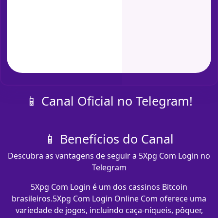
📱 Canal Oficial no Telegram!
📱 Benefícios do Canal
Descubra as vantagens de seguir a 5Xpg Com Login no
Telegram
5Xpg Com Login é um dos cassinos Bitcoin
brasileiros.5Xpg Com Login Online Com oferece uma
variedade de jogos, incluindo caça-níqueis, pôquer,