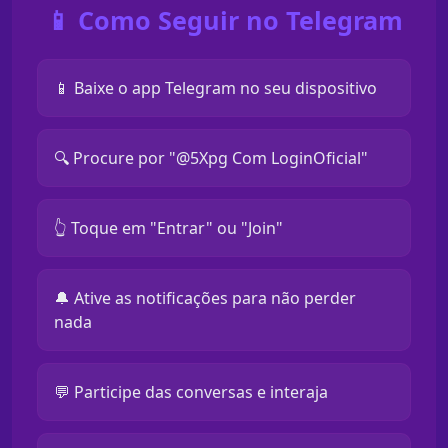
📱 Como Seguir no Telegram
📱 Baixe o app Telegram no seu dispositivo
🔍 Procure por "@5Xpg Com LoginOficial"
👆 Toque em "Entrar" ou "Join"
🔔 Ative as notificações para não perder
nada
💬 Participe das conversas e interaja