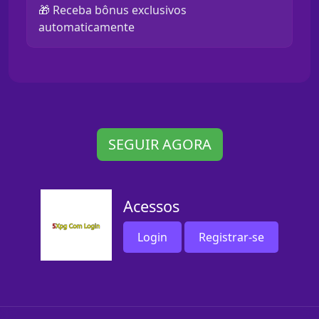
🎁 Receba bônus exclusivos
automaticamente
SEGUIR AGORA
Acessos
Login
Registrar-se