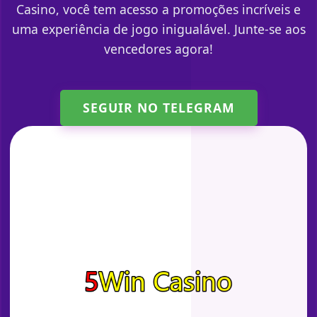
Casino, você tem acesso a promoções incríveis e
uma experiência de jogo inigualável. Junte-se aos
vencedores agora!
SEGUIR NO TELEGRAM