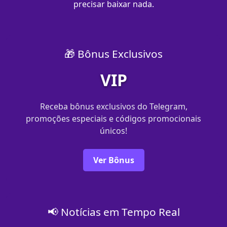
precisar baixar nada.
🎁 Bônus Exclusivos
VIP
Receba bônus exclusivos do Telegram,
promoções especiais e códigos promocionais
únicos!
Ver Bônus
📢 Notícias em Tempo Real