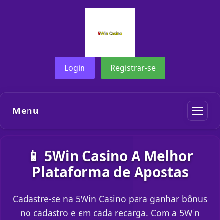
Login
Registrar-se
Menu
📱 5Win Casino A Melhor
Plataforma de Apostas
Cadastre-se na 5Win Casino para ganhar bônus
no cadastro e em cada recarga. Com a 5Win