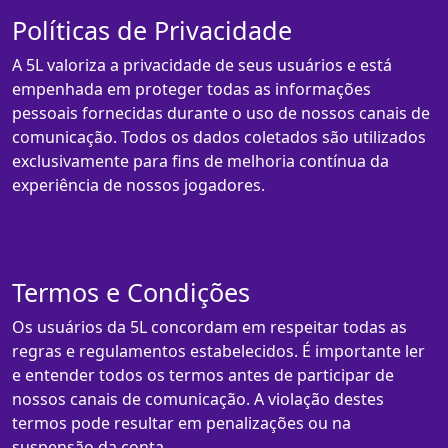
Políticas de Privacidade
A 5L valoriza a privacidade de seus usuários e está
empenhada em proteger todas as informações
pessoais fornecidas durante o uso de nossos canais de
comunicação. Todos os dados coletados são utilizados
exclusivamente para fins de melhoria contínua da
experiência de nossos jogadores.
Termos e Condições
Os usuários da 5L concordam em respeitar todas as
regras e regulamentos estabelecidos. É importante ler
e entender todos os termos antes de participar de
nossos canais de comunicação. A violação destes
termos pode resultar em penalizações ou na
suspensão da conta.