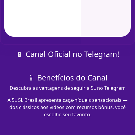
📱 Canal Oficial no Telegram!
📱 Benefícios do Canal
Descubra as vantagens de seguir a 5L no Telegram
A 5L 5L Brasil apresenta caça-níqueis sensacionais —
dos clássicos aos vídeos com recursos bônus, você
escolhe seu favorito.