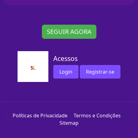
SEGUIR AGORA
Acessos
Login
Registrar-se
Políticas de Privacidade
Termos e Condições
Sitemap