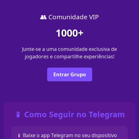
👥 Comunidade VIP
1000+
Junte-se a uma comunidade exclusiva de
jogadores e compartilhe experiências!
Entrar Grupo
📱 Como Seguir no Telegram
📱 Baixe o app Telegram no seu dispositivo