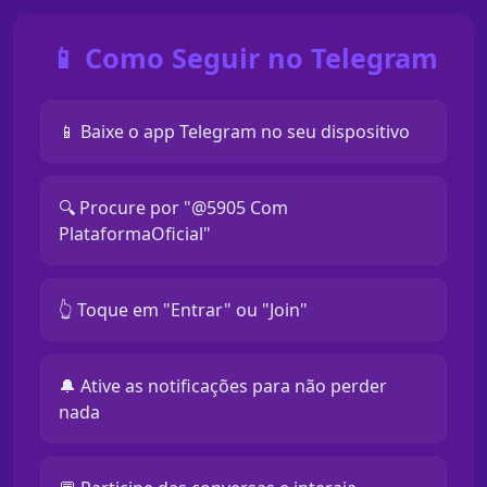
📱 Como Seguir no Telegram
📱 Baixe o app Telegram no seu dispositivo
🔍 Procure por "@5905 Com
PlataformaOficial"
👆 Toque em "Entrar" ou "Join"
🔔 Ative as notificações para não perder
nada