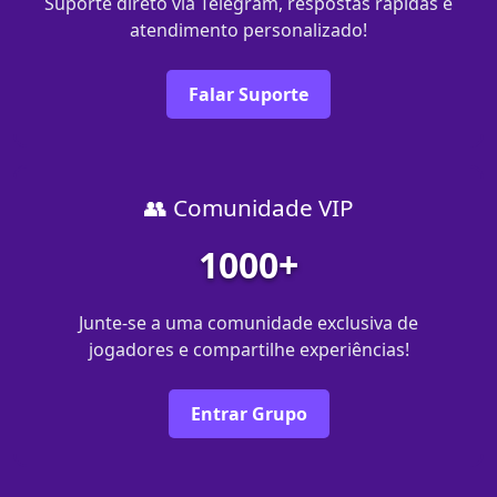
Suporte direto via Telegram, respostas rápidas e
atendimento personalizado!
Falar Suporte
👥 Comunidade VIP
1000+
Junte-se a uma comunidade exclusiva de
jogadores e compartilhe experiências!
Entrar Grupo