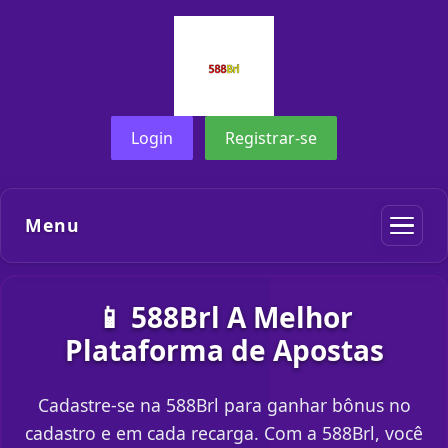
Login
Registrar-se
Menu
📱 588Brl A Melhor
Plataforma de Apostas
Cadastre-se na 588Brl para ganhar bônus no
cadastro e em cada recarga. Com a 588Brl, você