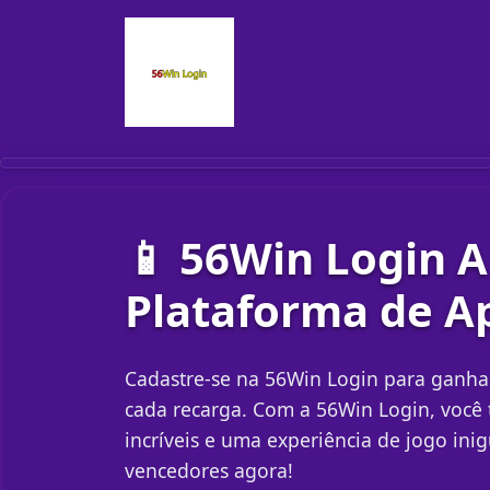
📱 56Win Login 
Plataforma de A
Cadastre-se na 56Win Login para ganha
cada recarga. Com a 56Win Login, você
incríveis e uma experiência de jogo inig
vencedores agora!