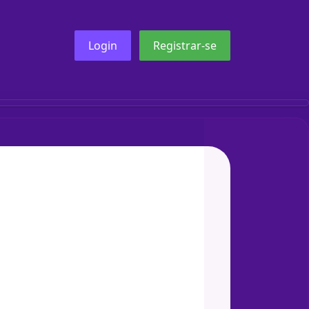
Login
Registrar-se