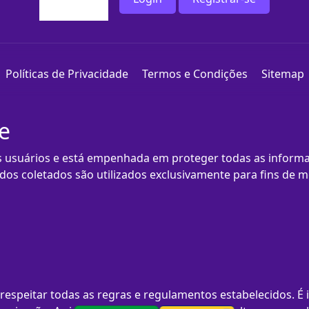
Políticas de Privacidade
Termos e Condições
Sitemap
de
us usuários e está empenhada em proteger todas as inform
os coletados são utilizados exclusivamente para fins de m
speitar todas as regras e regulamentos estabelecidos. É 