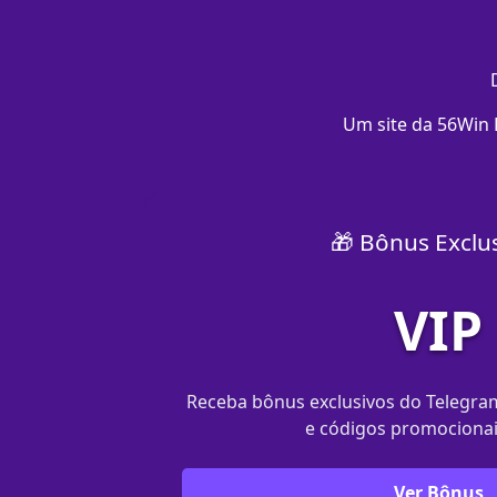
Um site da 56Win 
🎁 Bônus Exclu
VIP
Receba bônus exclusivos do Telegra
e códigos promocionai
Ver Bônus