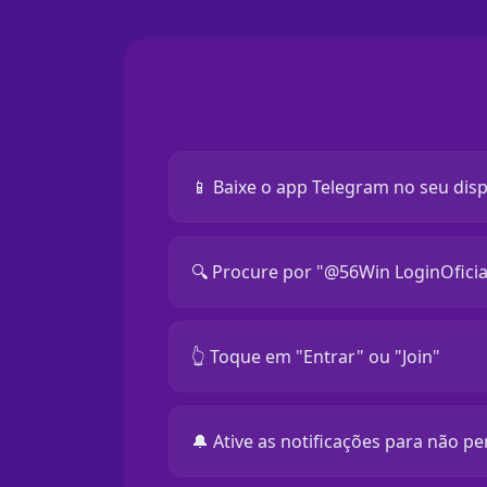
📱 Baixe o app Telegram no seu disp
🔍 Procure por "@56Win LoginOficia
👆 Toque em "Entrar" ou "Join"
🔔 Ative as notificações para não p