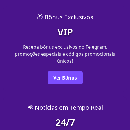
🎁 Bônus Exclusivos
VIP
Receba bônus exclusivos do Telegram,
promoções especiais e códigos promocionais
únicos!
Ver Bônus
📢 Notícias em Tempo Real
24/7