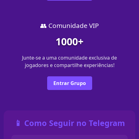
👥 Comunidade VIP
1000+
Junte-se a uma comunidade exclusiva de
jogadores e compartilhe experiências!
Entrar Grupo
📱 Como Seguir no Telegram