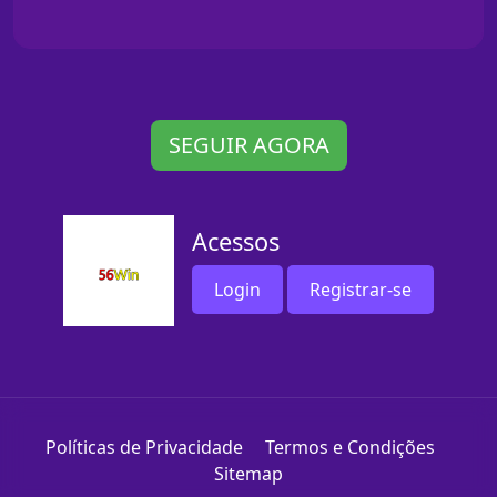
SEGUIR AGORA
Acessos
Login
Registrar-se
Políticas de Privacidade
Termos e Condições
Sitemap