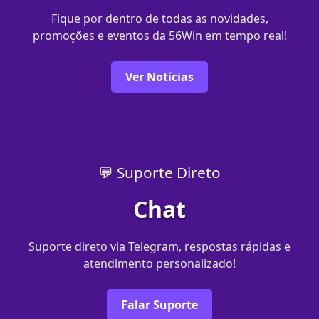
Fique por dentro de todas as novidades,
promoções e eventos da 56Win em tempo real!
Ver Notícias
💬 Suporte Direto
Chat
Suporte direto via Telegram, respostas rápidas e
atendimento personalizado!
Falar Suporte