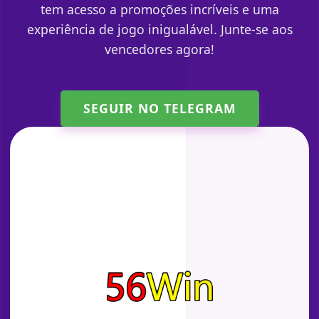
tem acesso a promoções incríveis e uma
experiência de jogo inigualável. Junte-se aos
vencedores agora!
SEGUIR NO TELEGRAM