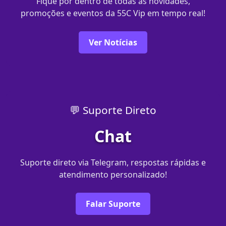
Fique por dentro de todas as novidades,
promoções e eventos da 55C Vip em tempo real!
Ver Notícias
💬 Suporte Direto
Chat
Suporte direto via Telegram, respostas rápidas e
atendimento personalizado!
Falar Suporte