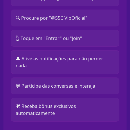
🔍 Procure por "@55C VipOficial"
👆 Toque em "Entrar" ou "Join"
🔔 Ative as notificações para não perder
nada
💬 Participe das conversas e interaja
🎁 Receba bônus exclusivos
automaticamente