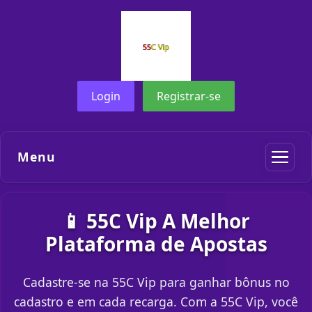
Login
Registrar-se
Menu
📱 55C Vip A Melhor
Plataforma de Apostas
Cadastre-se na 55C Vip para ganhar bônus no
cadastro e em cada recarga. Com a 55C Vip, você