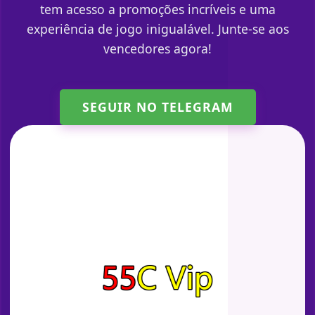
tem acesso a promoções incríveis e uma
experiência de jogo inigualável. Junte-se aos
vencedores agora!
SEGUIR NO TELEGRAM