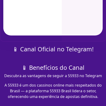
📱 Canal Oficial no Telegram!
📱 Benefícios do Canal
Descubra as vantagens de seguir a 55933 no Telegram
A 55933 é um dos cassinos online mais respeitados do
Brasil — a plataforma 55933 Brasil lidera o setor,
oferecendo uma experiência de apostas definitiva.