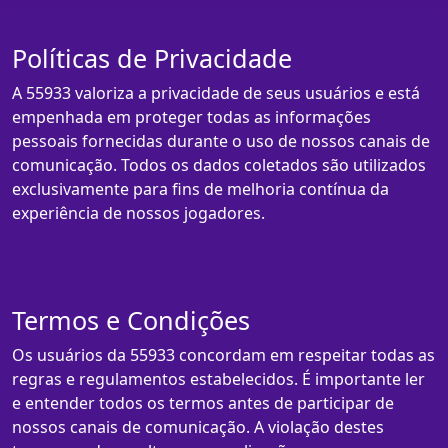
Políticas de Privacidade
A 55933 valoriza a privacidade de seus usuários e está
empenhada em proteger todas as informações
pessoais fornecidas durante o uso de nossos canais de
comunicação. Todos os dados coletados são utilizados
exclusivamente para fins de melhoria contínua da
experiência de nossos jogadores.
Termos e Condições
Os usuários da 55933 concordam em respeitar todas as
regras e regulamentos estabelecidos. É importante ler
e entender todos os termos antes de participar de
nossos canais de comunicação. A violação destes