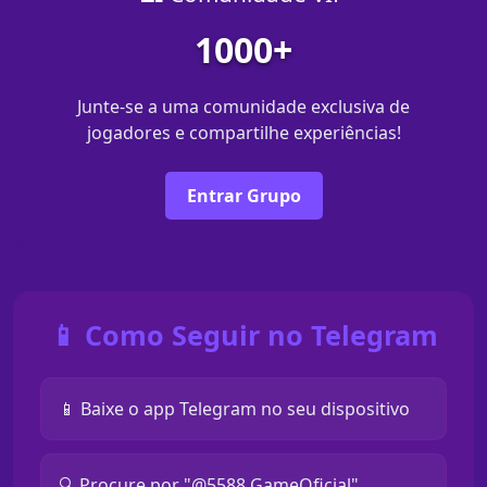
1000+
Junte-se a uma comunidade exclusiva de
jogadores e compartilhe experiências!
Entrar Grupo
📱 Como Seguir no Telegram
📱 Baixe o app Telegram no seu dispositivo
🔍 Procure por "@5588 GameOficial"