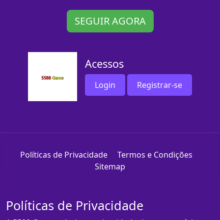
SEGUIR AGORA
Acessos
Login
Registrar-se
Políticas de Privacidade
Termos e Condições
Sitemap
Políticas de Privacidade