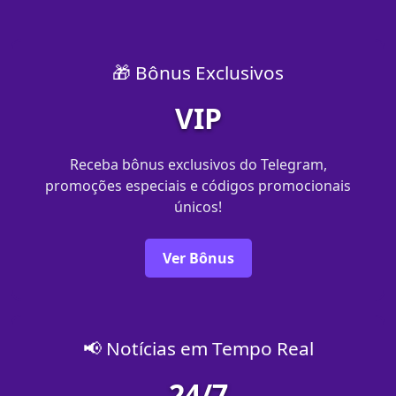
🎁 Bônus Exclusivos
VIP
Receba bônus exclusivos do Telegram,
promoções especiais e códigos promocionais
únicos!
Ver Bônus
📢 Notícias em Tempo Real
24/7