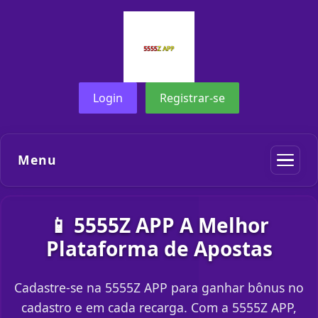
Login
Registrar-se
Menu
📱 5555Z APP A Melhor
Plataforma de Apostas
Cadastre-se na 5555Z APP para ganhar bônus no
cadastro e em cada recarga. Com a 5555Z APP,