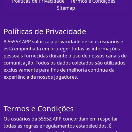
Políticas de Privacidade
Termos e Condições
Sitemap
Políticas de Privacidade
A 5555Z APP valoriza a privacidade de seus usuários e
está empenhada em proteger todas as informações
pessoais fornecidas durante o uso de nossos canais de
comunicação. Todos os dados coletados são utilizados
exclusivamente para fins de melhoria contínua da
experiência de nossos jogadores.
Termos e Condições
Os usuários da 5555Z APP concordam em respeitar
todas as regras e regulamentos estabelecidos. É