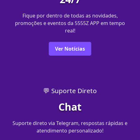
Fique por dentro de todas as novidades,
promoções e eventos da 5555Z APP em tempo
real!
Ver Notícias
💬 Suporte Direto
Chat
Suporte direto via Telegram, respostas rápidas e
atendimento personalizado!