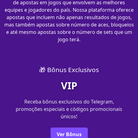
de apostas em jogos que envolvem as melhores
equipes e jogadores do país. Nossa plataforma oferece
apostas que incluem não apenas resultados de jogos,
mas também apostas sobre número de aces, bloqueios
e até mesmo apostas sobre o número de sets que um
jogo terá.
🎁 Bônus Exclusivos
VIP
Receba bônus exclusivos do Telegram,
promoções especiais e códigos promocionais
únicos!
Ver Bônus