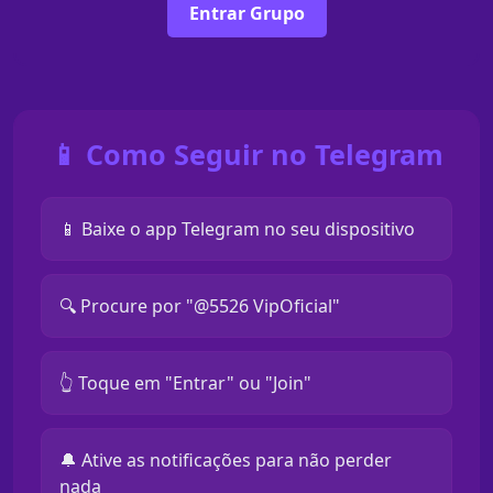
Entrar Grupo
📱 Como Seguir no Telegram
📱 Baixe o app Telegram no seu dispositivo
🔍 Procure por "@5526 VipOficial"
👆 Toque em "Entrar" ou "Join"
🔔 Ative as notificações para não perder
nada