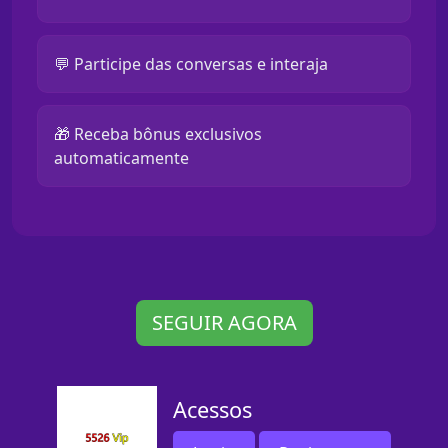
💬 Participe das conversas e interaja
🎁 Receba bônus exclusivos
automaticamente
SEGUIR AGORA
Acessos