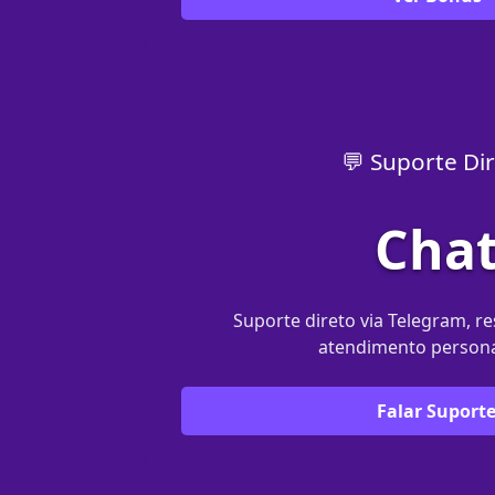
💬 Suporte Di
Cha
Suporte direto via Telegram, r
atendimento persona
Falar Suport