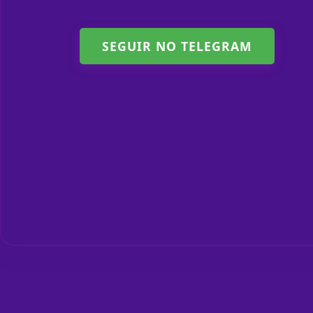
SEGUIR NO TELEGRAM