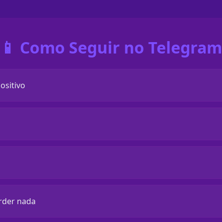
📱 Como Seguir no Telegram
ositivo
erder nada