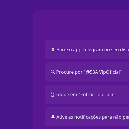
📱 Baixe o app Telegram no seu disp
🔍 Procure por "@53A VipOficial"
👆 Toque em "Entrar" ou "Join"
🔔 Ative as notificações para não p