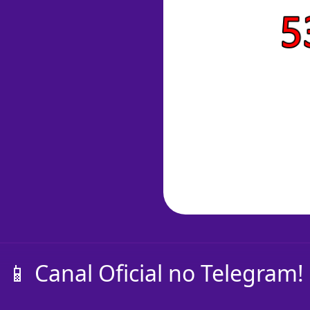
📱 Canal Oficial no Telegram!