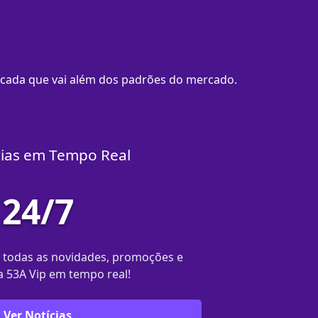
sticada que vai além dos padrões do mercado.
cias em Tempo Real
24/7
e todas as novidades, promoções e
a 53A Vip em tempo real!
Ver Notícias