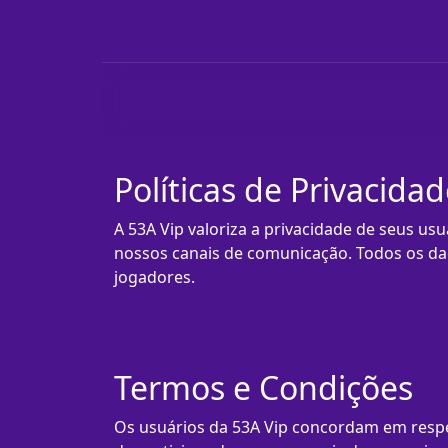
Políticas de Privacida
A 53A Vip valoriza a privacidade de seus u
nossos canais de comunicação. Todos os dad
jogadores.
Termos e Condições
Os usuários da 53A Vip concordam em respei