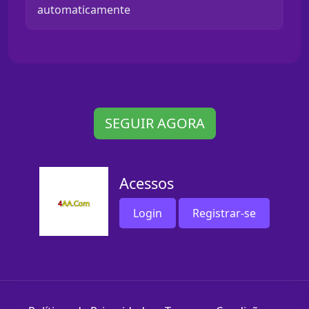
automaticamente
SEGUIR AGORA
Acessos
Login
Registrar-se