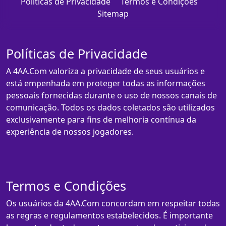
Políticas de Privacidade
Termos e Condições
Sitemap
Políticas de Privacidade
A 4AA.Com valoriza a privacidade de seus usuários e
está empenhada em proteger todas as informações
pessoais fornecidas durante o uso de nossos canais de
comunicação. Todos os dados coletados são utilizados
exclusivamente para fins de melhoria contínua da
experiência de nossos jogadores.
Termos e Condições
Os usuários da 4AA.Com concordam em respeitar todas
as regras e regulamentos estabelecidos. É importante