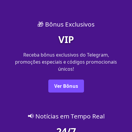
🎁 Bônus Exclusivos
VIP
Receba bônus exclusivos do Telegram,
promoções especiais e códigos promocionais
únicos!
Ver Bônus
📢 Notícias em Tempo Real
24/7