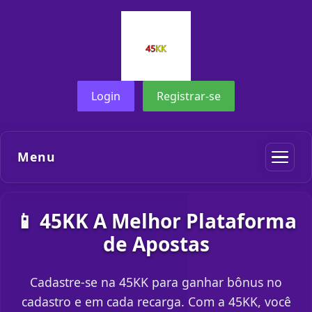
Login
Registrar-se
Menu
📱 45KK A Melhor Plataforma
de Apostas
Cadastre-se na 45KK para ganhar bônus no
cadastro e em cada recarga. Com a 45KK, você