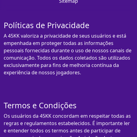
Sitemap
Políticas de Privacidade
A 45KK valoriza a privacidade de seus usuários e está
empenhada em proteger todas as informações
pessoais fornecidas durante o uso de nossos canais de
comunicação. Todos os dados coletados são utilizados
exclusivamente para fins de melhoria contínua da
experiência de nossos jogadores.
Termos e Condições
Os usuários da 45KK concordam em respeitar todas as
regras e regulamentos estabelecidos. É importante ler
e entender todos os termos antes de participar de