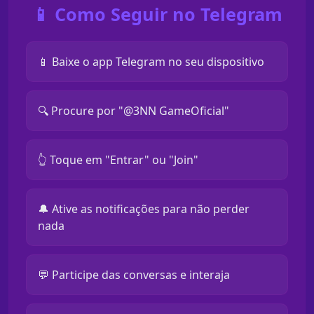
📱 Como Seguir no Telegram
📱 Baixe o app Telegram no seu dispositivo
🔍 Procure por "@3NN GameOficial"
👆 Toque em "Entrar" ou "Join"
🔔 Ative as notificações para não perder
nada
💬 Participe das conversas e interaja