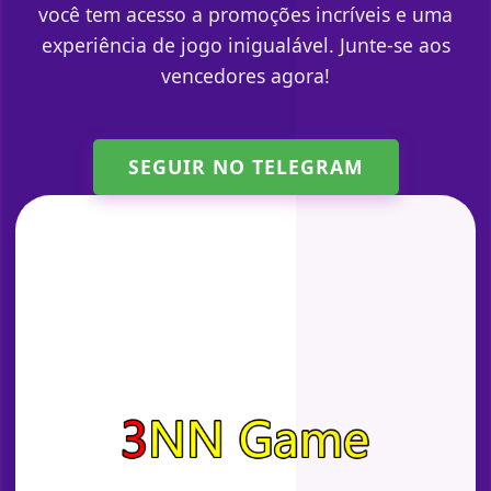
você tem acesso a promoções incríveis e uma
experiência de jogo inigualável. Junte-se aos
vencedores agora!
SEGUIR NO TELEGRAM