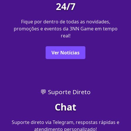
24/7
Fique por dentro de todas as novidades,
promoções e eventos da 3NN Game em tempo
real!
Ver Notícias
💬 Suporte Direto
Chat
Suporte direto via Telegram, respostas rápidas e
atendimento personalizado!