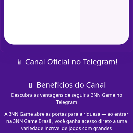
📱 Canal Oficial no Telegram!
📱 Benefícios do Canal
Descubra as vantagens de seguir a 3NN Game no
Telegram
A 3NN Game abre as portas para a riqueza — ao entrar
na 3NN Game Brasil , você ganha acesso direto a uma
variedade incrível de jogos com grandes