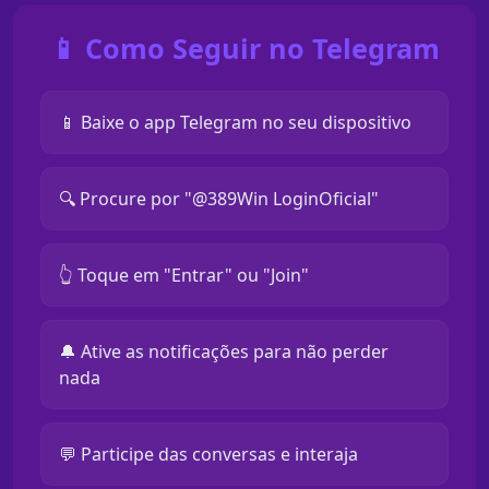
📱 Como Seguir no Telegram
📱 Baixe o app Telegram no seu dispositivo
🔍 Procure por "@389Win LoginOficial"
👆 Toque em "Entrar" ou "Join"
🔔 Ative as notificações para não perder
nada
💬 Participe das conversas e interaja