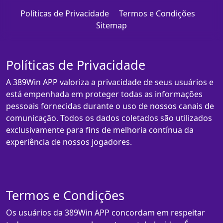
Políticas de Privacidade
Termos e Condições
Sitemap
Políticas de Privacidade
A 389Win APP valoriza a privacidade de seus usuários e
está empenhada em proteger todas as informações
pessoais fornecidas durante o uso de nossos canais de
comunicação. Todos os dados coletados são utilizados
exclusivamente para fins de melhoria contínua da
experiência de nossos jogadores.
Termos e Condições
Os usuários da 389Win APP concordam em respeitar