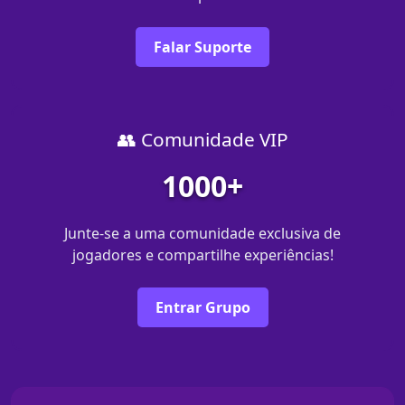
Falar Suporte
👥 Comunidade VIP
1000+
Junte-se a uma comunidade exclusiva de
jogadores e compartilhe experiências!
Entrar Grupo