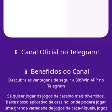
📱 Canal Oficial no Telegram!
📱 Benefícios do Canal
Descubra as vantagens de seguir a 389Win APP no
Telegram
Se quiser jogar os jogos de cassino mais divertidos,
baixe nosso aplicativo de cassino, onde poderá jogar
uma grande variedade de jogos de caça-níqueis, jogos