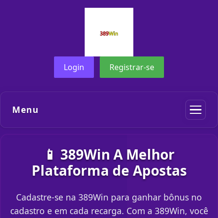
Login
Registrar-se
Menu
📱 389Win A Melhor
Plataforma de Apostas
Cadastre-se na 389Win para ganhar bônus no
cadastro e em cada recarga. Com a 389Win, você