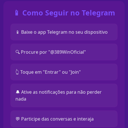
📱 Como Seguir no Telegram
📱 Baixe o app Telegram no seu dispositivo
🔍 Procure por "@389WinOficial"
👆 Toque em "Entrar" ou "Join"
🔔 Ative as notificações para não perder
nada
💬 Participe das conversas e interaja