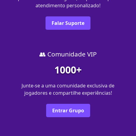
atendimento personalizado!
Falar Suporte
👥 Comunidade VIP
1000+
Junte-se a uma comunidade exclusiva de
jogadores e compartilhe experiências!
Entrar Grupo