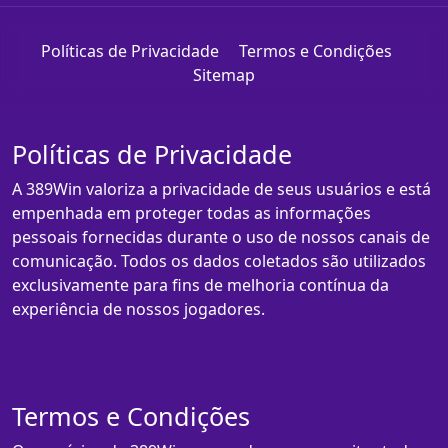
Políticas de Privacidade
Termos e Condições
Sitemap
Políticas de Privacidade
A 389Win valoriza a privacidade de seus usuários e está
empenhada em proteger todas as informações
pessoais fornecidas durante o uso de nossos canais de
comunicação. Todos os dados coletados são utilizados
exclusivamente para fins de melhoria contínua da
experiência de nossos jogadores.
Termos e Condições