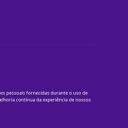
es pessoais fornecidas durante o uso de
elhoria contínua da experiência de nossos