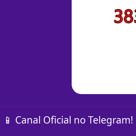
📱 Canal Oficial no Telegram!