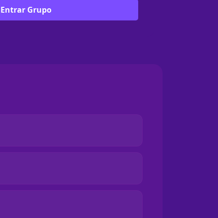
Entrar Grupo