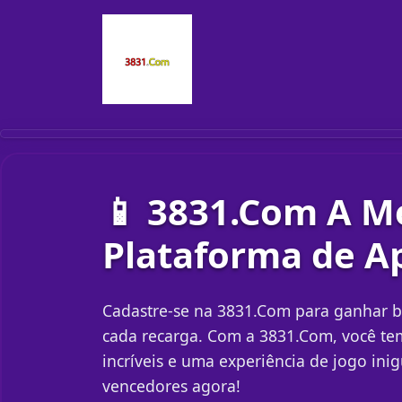
📱 3831.Com A M
Plataforma de A
Cadastre-se na 3831.Com para ganhar 
cada recarga. Com a 3831.Com, você t
incríveis e uma experiência de jogo inig
vencedores agora!