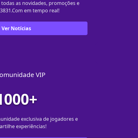
e todas as novidades, promoções e
 3831.Com em tempo real!
Ver Notícias
Comunidade VIP
1000+
unidade exclusiva de jogadores e
rtilhe experiências!