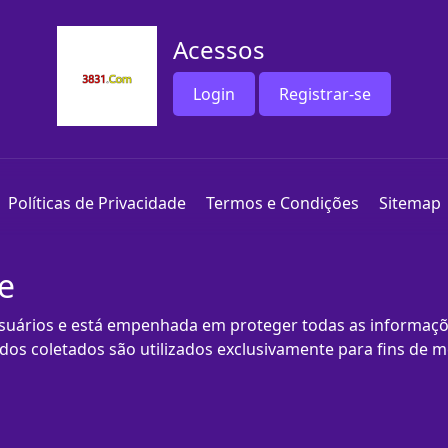
Acessos
Login
Registrar-se
Políticas de Privacidade
Termos e Condições
Sitemap
de
usuários e está empenhada em proteger todas as informaçõ
os coletados são utilizados exclusivamente para fins de m