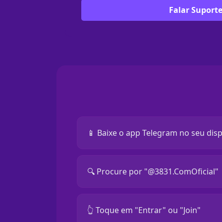
Falar Suport
📱 Baixe o app Telegram no seu disp
🔍 Procure por "@3831.ComOficial"
👆 Toque em "Entrar" ou "Join"