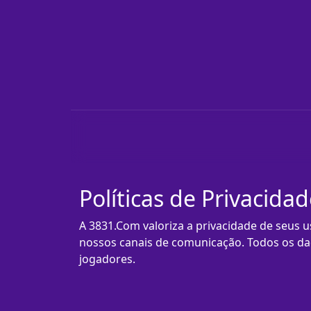
Políticas de Privacida
A 3831.Com valoriza a privacidade de seus 
nossos canais de comunicação. Todos os dad
jogadores.