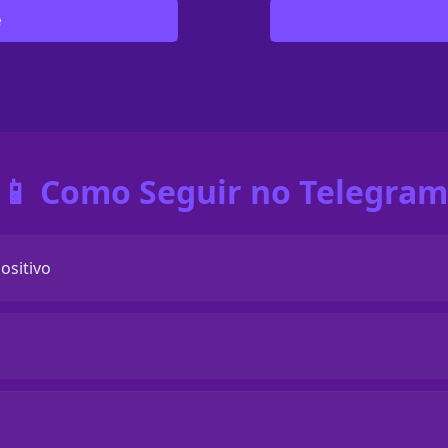
e
📱 Como Seguir no Telegram
ositivo