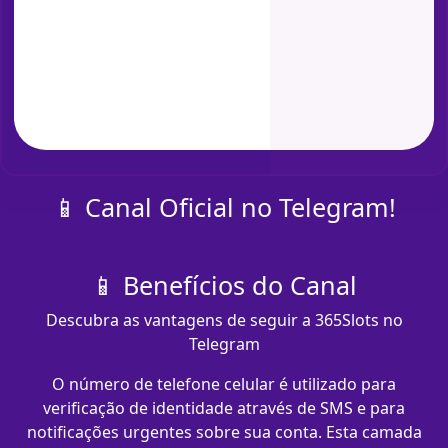
📱 Canal Oficial no Telegram!
📱 Benefícios do Canal
Descubra as vantagens de seguir a 365Slots no
Telegram
O número de telefone celular é utilizado para
verificação de identidade através de SMS e para
notificações urgentes sobre sua conta. Esta camada