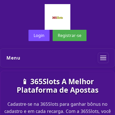
Login
Registrar-se
Menu
📱 365Slots A Melhor
Plataforma de Apostas
Cadastre-se na 365Slots para ganhar bônus no
cadastro e em cada recarga. Com a 365Slots, você