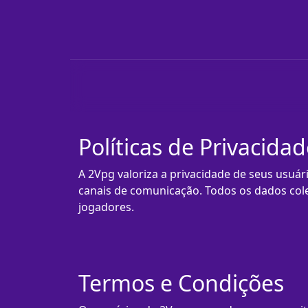
Políticas de Privacida
A 2Vpg valoriza a privacidade de seus usuá
canais de comunicação. Todos os dados cole
jogadores.
Termos e Condições