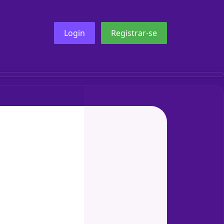
Login
Registrar-se