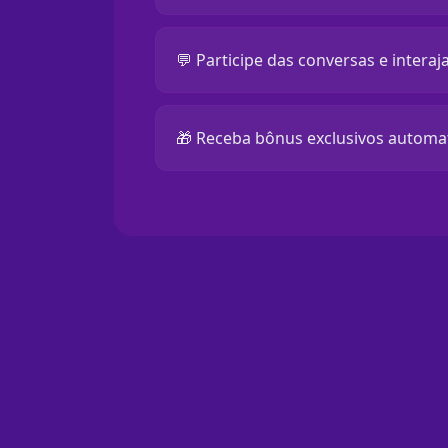
💬 Participe das conversas e interaj
🎁 Receba bônus exclusivos autom