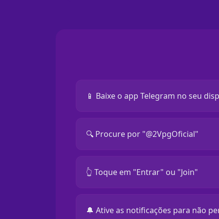
📱 Baixe o app Telegram no seu disp
🔍 Procure por "@2VpgOficial"
👆 Toque em "Entrar" ou "Join"
🔔 Ative as notificações para não p