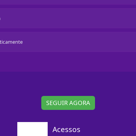
a
aticamente
SEGUIR AGORA
Acessos