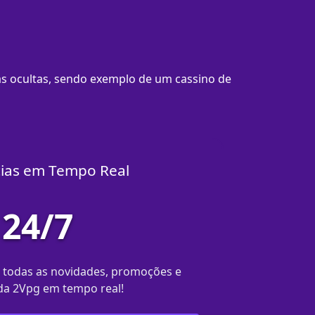
as ocultas, sendo exemplo de um cassino de
cias em Tempo Real
24/7
e todas as novidades, promoções e
da 2Vpg em tempo real!