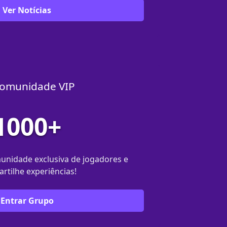
Ver Notícias
Comunidade VIP
1000+
unidade exclusiva de jogadores e
rtilhe experiências!
Entrar Grupo