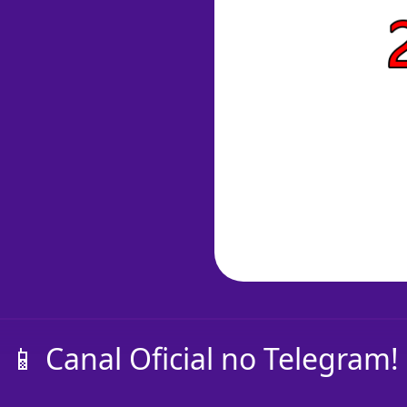
📱 Canal Oficial no Telegram!