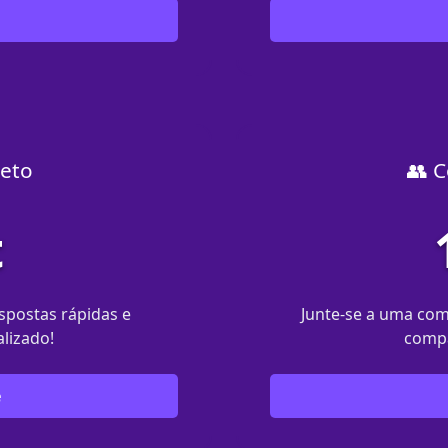
reto
👥 
t
espostas rápidas e
Junte-se a uma com
lizado!
compa
e