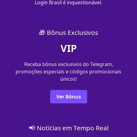
Login Brasil é inquestionável.
🎁 Bônus Exclusivos
VIP
Receba bônus exclusivos do Telegram,
promoções especiais e códigos promocionais
únicos!
Ver Bônus
📢 Notícias em Tempo Real