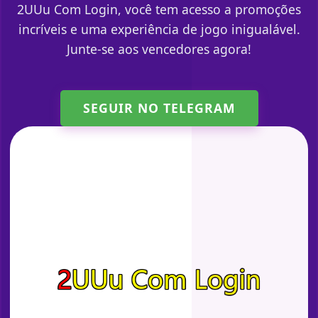
2UUu Com Login, você tem acesso a promoções
incríveis e uma experiência de jogo inigualável.
Junte-se aos vencedores agora!
SEGUIR NO TELEGRAM