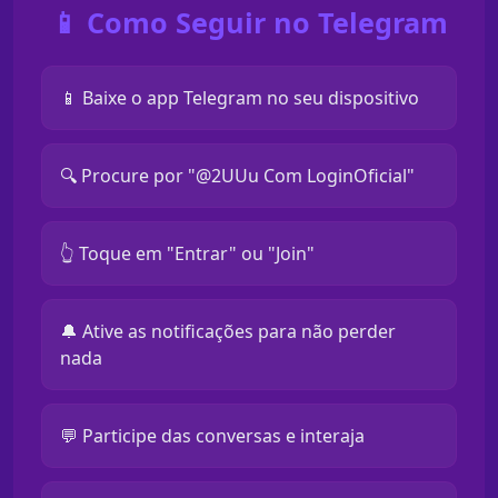
📱 Como Seguir no Telegram
📱 Baixe o app Telegram no seu dispositivo
🔍 Procure por "@2UUu Com LoginOficial"
👆 Toque em "Entrar" ou "Join"
🔔 Ative as notificações para não perder
nada
💬 Participe das conversas e interaja