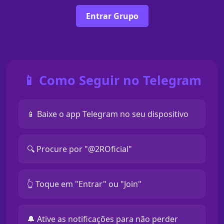
Entrar Grupo
📱 Como Seguir no Telegram
📱 Baixe o app Telegram no seu dispositivo
🔍 Procure por "@2ROficial"
👆 Toque em "Entrar" ou "Join"
🔔 Ative as notificações para não perder