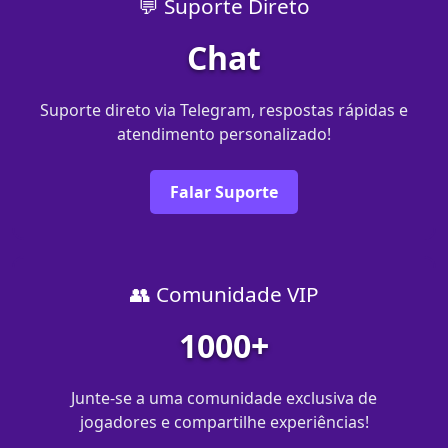
💬 Suporte Direto
Chat
Suporte direto via Telegram, respostas rápidas e
atendimento personalizado!
Falar Suporte
👥 Comunidade VIP
1000+
Junte-se a uma comunidade exclusiva de
jogadores e compartilhe experiências!