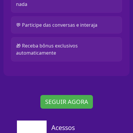
nada
💬 Participe das conversas e interaja
🎁 Receba bônus exclusivos
automaticamente
SEGUIR AGORA
Acessos