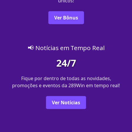
únicos!
Ver Bônus
📢 Notícias em Tempo Real
24/7
Fique por dentro de todas as novidades,
promoções e eventos da 289Win em tempo real!
Ver Notícias