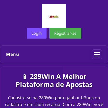
Login
Registrar-se
Menu
📱 289Win A Melhor
Plataforma de Apostas
Cadastre-se na 289Win para ganhar bônus no
cadastro e em cada recarga. Com a 289Win, você