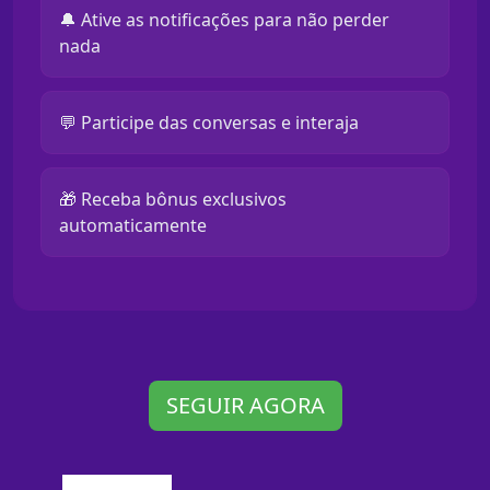
🔔 Ative as notificações para não perder
nada
💬 Participe das conversas e interaja
🎁 Receba bônus exclusivos
automaticamente
SEGUIR AGORA