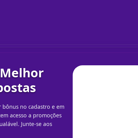
 Melhor
postas
r bônus no cadastro e em
 tem acesso a promoções
ualável. Junte-se aos