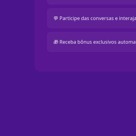
💬 Participe das conversas e interaj
🎁 Receba bônus exclusivos autom