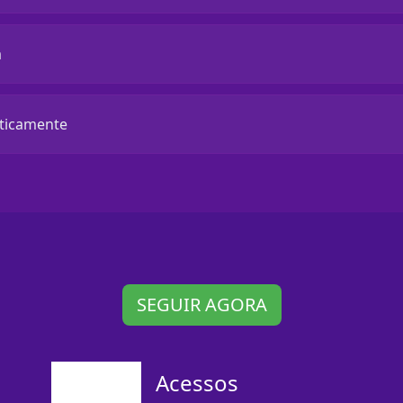
a
aticamente
SEGUIR AGORA
Acessos