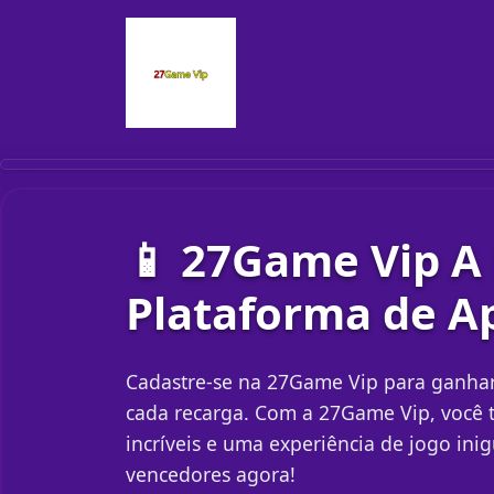
📱 27Game Vip A
Plataforma de A
Cadastre-se na 27Game Vip para ganha
cada recarga. Com a 27Game Vip, você
incríveis e uma experiência de jogo inig
vencedores agora!