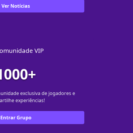
Ver Notícias
Comunidade VIP
1000+
unidade exclusiva de jogadores e
rtilhe experiências!
Entrar Grupo