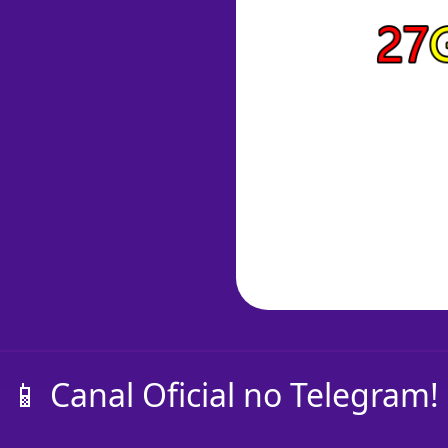
📱 Canal Oficial no Telegram!