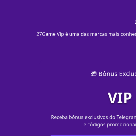
27Game Vip é uma das marcas mais conhecid
🎁 Bônus Exclu
VIP
Receba bônus exclusivos do Telegra
e códigos promocionai