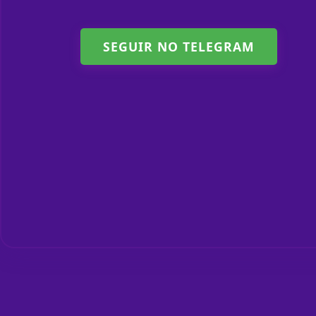
SEGUIR NO TELEGRAM