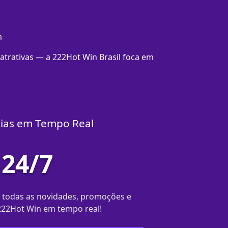
m
trativas — a 222Hot Win Brasil foca em
cias em Tempo Real
24/7
e todas as novidades, promoções e
222Hot Win em tempo real!