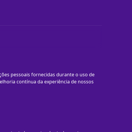
ções pessoais fornecidas durante o uso de
elhoria contínua da experiência de nossos