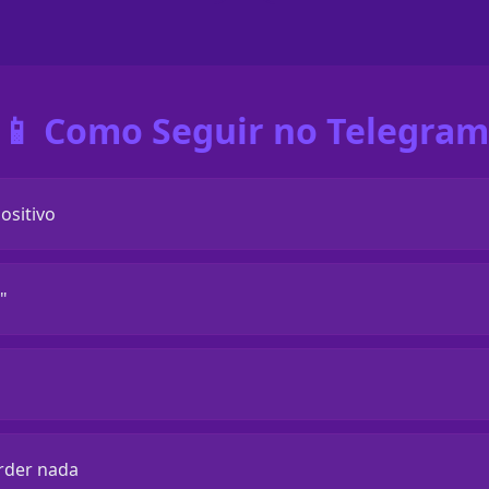
📱 Como Seguir no Telegram
ositivo
"
erder nada