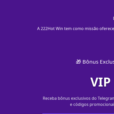
A 222Hot Win tem como missão oferecer
🎁 Bônus Exclu
VIP
Receba bônus exclusivos do Telegra
e códigos promocionai