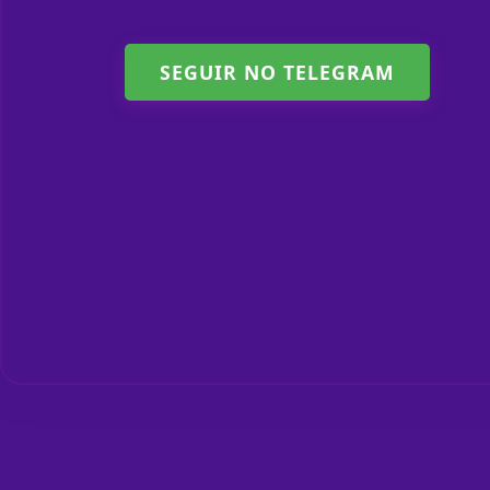
SEGUIR NO TELEGRAM