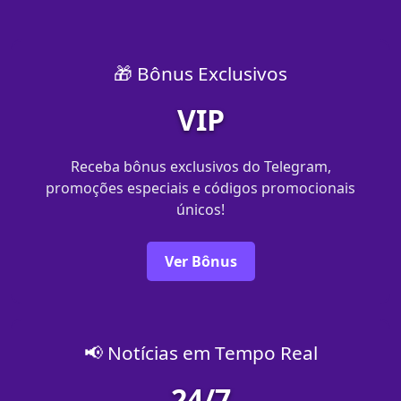
🎁 Bônus Exclusivos
VIP
Receba bônus exclusivos do Telegram,
promoções especiais e códigos promocionais
únicos!
Ver Bônus
📢 Notícias em Tempo Real
24/7