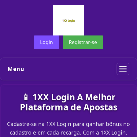
Login
Registrar-se
Menu
📱 1XX Login A Melhor
Plataforma de Apostas
Cadastre-se na 1XX Login para ganhar bônus no
cadastro e em cada recarga. Com a 1XX Login,