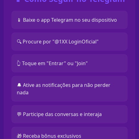
📱 Baixe o app Telegram no seu dispositivo
🔍 Procure por "@1XX LoginOficial"
👆 Toque em "Entrar" ou "Join"
🔔 Ative as notificações para não perder
nada
💬 Participe das conversas e interaja
🎁 Receba bônus exclusivos