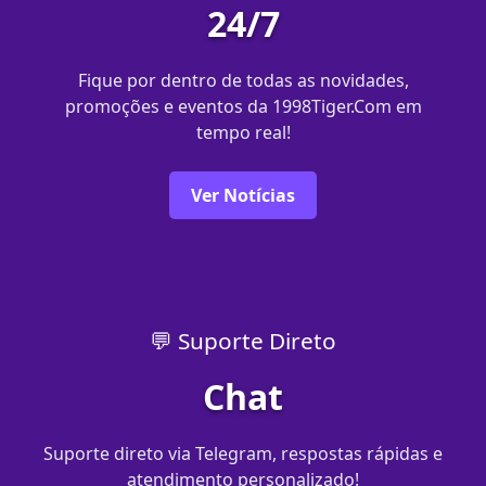
24/7
Fique por dentro de todas as novidades,
promoções e eventos da 1998Tiger.Com em
tempo real!
Ver Notícias
💬 Suporte Direto
Chat
Suporte direto via Telegram, respostas rápidas e
atendimento personalizado!