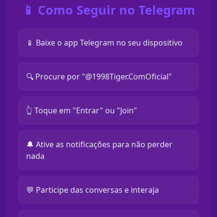
📱 Como Seguir no Telegram
📱 Baixe o app Telegram no seu dispositivo
🔍 Procure por "@1998Tiger.ComOficial"
👆 Toque em "Entrar" ou "Join"
🔔 Ative as notificações para não perder
nada
💬 Participe das conversas e interaja