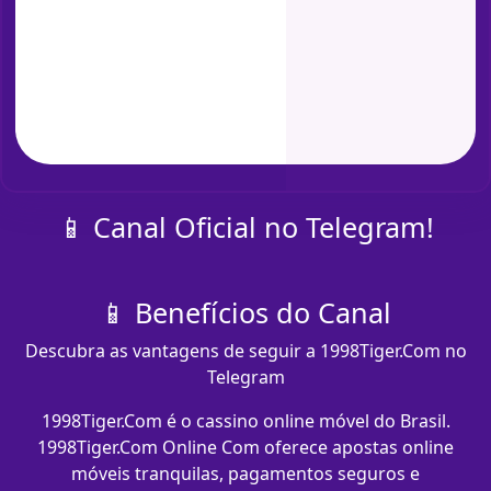
📱 Canal Oficial no Telegram!
📱 Benefícios do Canal
Descubra as vantagens de seguir a 1998Tiger.Com no
Telegram
1998Tiger.Com é o cassino online móvel do Brasil.
1998Tiger.Com Online Com oferece apostas online
móveis tranquilas, pagamentos seguros e