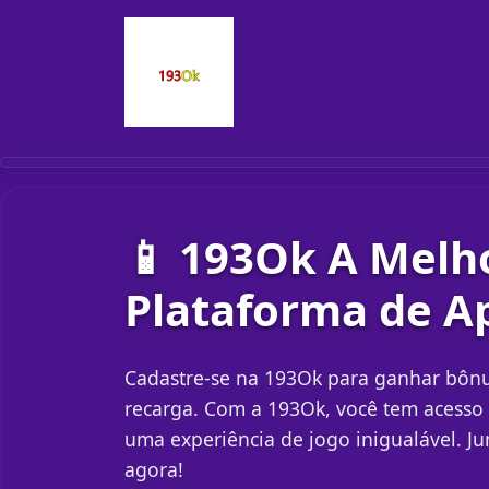
📱 193Ok A Melh
Plataforma de A
Cadastre-se na 193Ok para ganhar bônu
recarga. Com a 193Ok, você tem acesso 
uma experiência de jogo inigualável. J
agora!