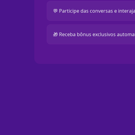
💬 Participe das conversas e interaj
🎁 Receba bônus exclusivos autom