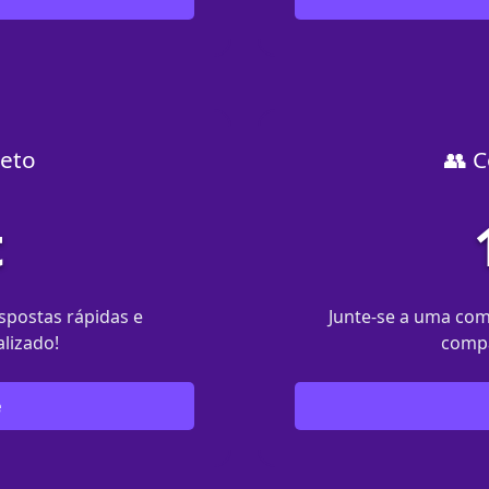
reto
👥 
t
espostas rápidas e
Junte-se a uma com
lizado!
compa
e