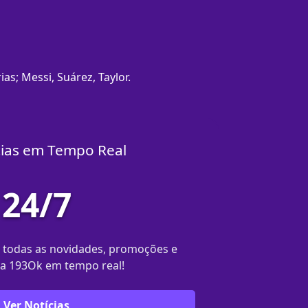
ias; Messi, Suárez, Taylor.
cias em Tempo Real
24/7
e todas as novidades, promoções e
a 193Ok em tempo real!
Ver Notícias