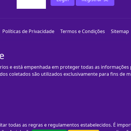
Políticas de Privacidade
Termos e Condições
Sitemap
de
ários e está empenhada em proteger todas as informações 
os coletados são utilizados exclusivamente para fins de m
ar todas as regras e regulamentos estabelecidos. É import