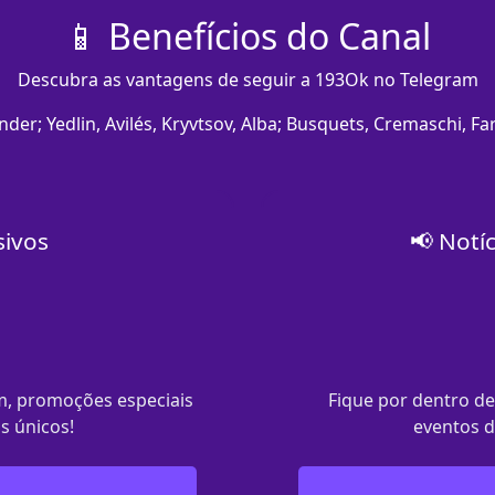
📱 Benefícios do Canal
Descubra as vantagens de seguir a 193Ok no Telegram
der; Yedlin, Avilés, Kryvtsov, Alba; Busquets, Cremaschi, Far
sivos
📢 Notí
m, promoções especiais
Fique por dentro d
s únicos!
eventos d