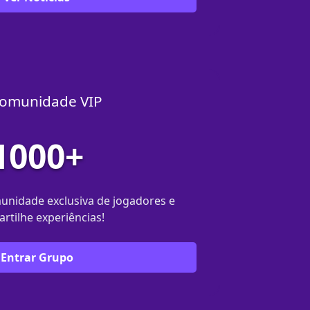
Comunidade VIP
1000+
unidade exclusiva de jogadores e
rtilhe experiências!
Entrar Grupo