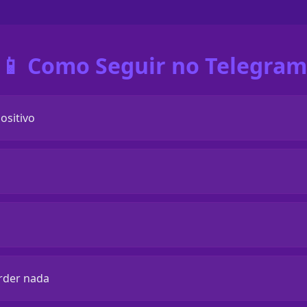
📱 Como Seguir no Telegram
ositivo
erder nada