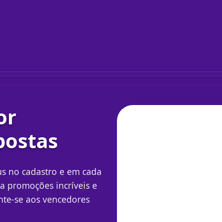
or
postas
s no cadastro e em cada
a promoções incríveis e
unte-se aos vencedores