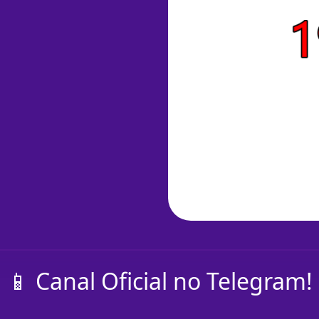
📱 Canal Oficial no Telegram!