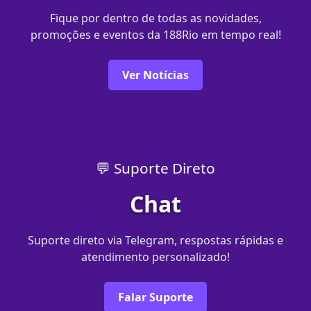
Fique por dentro de todas as novidades,
promoções e eventos da 188Rio em tempo real!
Ver Notícias
💬 Suporte Direto
Chat
Suporte direto via Telegram, respostas rápidas e
atendimento personalizado!
Falar Suporte