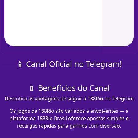
📱 Canal Oficial no Telegram!
📱 Benefícios do Canal
Descubra as vantagens de seguir a 188Rio no Telegram
Os jogos da 188Rio são variados e envolventes — a
plataforma 188Rio Brasil oferece apostas simples e
recargas rápidas para ganhos com diversão.